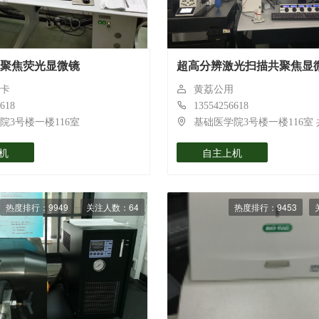
聚焦荧光显微镜
超高分辨激光扫描共聚焦显
卡
黄荔公用
618
13554256618
院3号楼一楼116室
基础医学院3号楼一楼116室
机
自主上机
热度排行：9949
关注人数：64
热度排行：9453