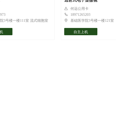
透射式电子显微镜
何远公用卡
973
18971265203
院3号楼一楼111室 流式细胞室
基础医学院3号楼一楼121室
机
自主上机