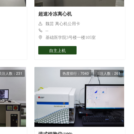
）
超速冷冻离心机
魏芸 离心机公用卡
--
基础医学院3号楼一楼105室
自主上机
关注人数：231
热度排行：7040
关注人数：261