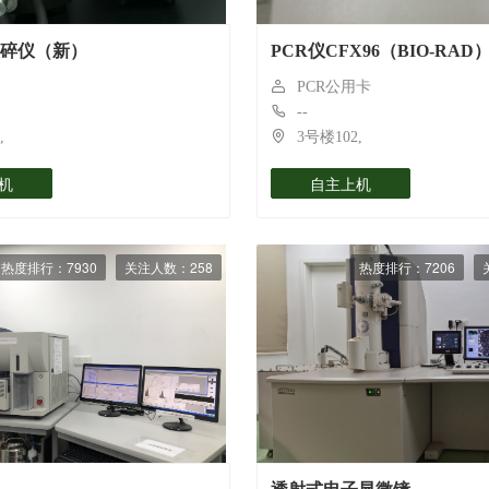
碎仪（新）
PCR仪CFX96（BIO-RAD
PCR公用卡
--
,
3号楼102,
机
自主上机
热度排行：7930
关注人数：258
热度排行：7206