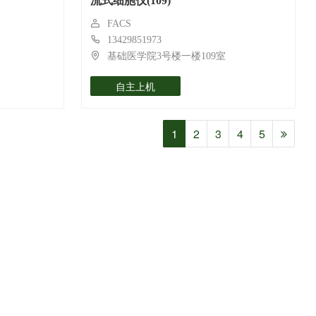
流式细胞仪(109)
FACS
13429851973
基础医学院3号楼一楼109室
自主上机
1
2
3
4
5