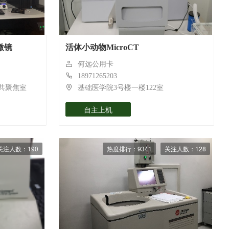
微镜
活体小动物MicroCT
何远公用卡
18971265203
 共聚焦室
基础医学院3号楼一楼122室
自主上机
关注人数：190
热度排行：9341
关注人数：128