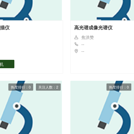
描仪
高光谱成像光谱仪
焦洪赞
--
--
机
热度排行：0
关注人数：2
热度排行：0