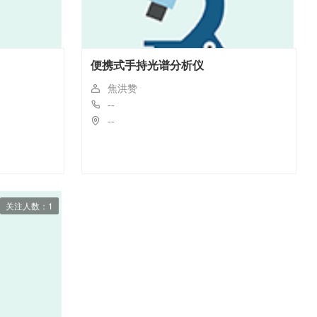
便携式手持光谱分析仪
焦洪赞
--
--
关注人数：1